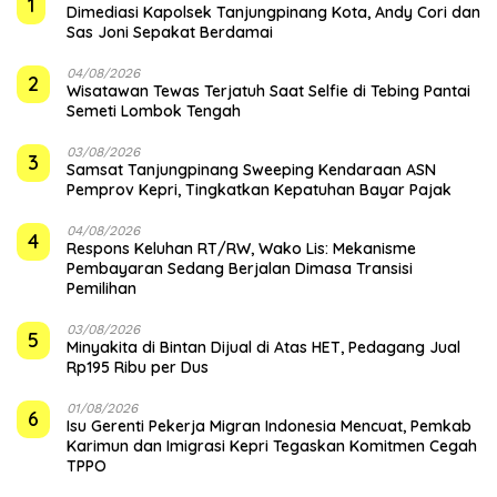
1
Dimediasi Kapolsek Tanjungpinang Kota, Andy Cori dan
Sas Joni Sepakat Berdamai
04/08/2026
2
Wisatawan Tewas Terjatuh Saat Selfie di Tebing Pantai
Semeti Lombok Tengah
03/08/2026
3
Samsat Tanjungpinang Sweeping Kendaraan ASN
Pemprov Kepri, Tingkatkan Kepatuhan Bayar Pajak
04/08/2026
4
‎Respons Keluhan RT/RW, Wako Lis: Mekanisme
Pembayaran Sedang Berjalan Dimasa Transisi
Pemilihan
03/08/2026
5
Minyakita di Bintan Dijual di Atas HET, Pedagang Jual
Rp195 Ribu per Dus
01/08/2026
6
Isu Gerenti Pekerja Migran Indonesia Mencuat, Pemkab
Karimun dan Imigrasi Kepri Tegaskan Komitmen Cegah
TPPO