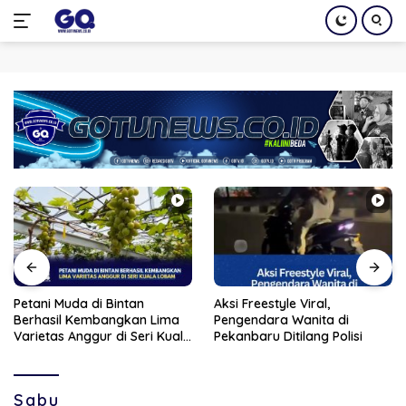
Langsung
ke
konten
Petani Muda di Bintan
Aksi Freestyle Viral,
Berhasil Kembangkan Lima
Pengendara Wanita di
Varietas Anggur di Seri Kuala
Pekanbaru Ditilang Polisi
Lobam
Sabu