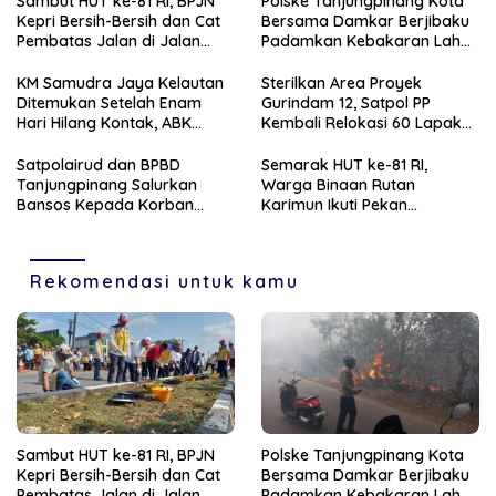
Sambut HUT ke-81 RI, BPJN
Polske Tanjungpinang Kota
Kepri Bersih-Bersih dan Cat
Bersama Damkar Berjibaku
Pembatas Jalan di Jalan
Padamkan Kebakaran Lahan
Jalan Aisyah Sulaiman
di Kampung Bugis
Tanjungpinang
KM Samudra Jaya Kelautan
Sterilkan Area Proyek
Ditemukan Setelah Enam
Gurindam 12, Satpol PP
Hari Hilang Kontak, ABK
Kembali Relokasi 60 Lapak
Dievakuasi Nelayan Malaysia
Pedagang
Satpolairud dan BPBD
Semarak HUT ke-81 RI,
Tanjungpinang Salurkan
Warga Binaan Rutan
Bansos Kepada Korban
Karimun Ikuti Pekan
Pompong Terbalik ‎
Olahraga dan Seni
Rekomendasi untuk kamu
Sambut HUT ke-81 RI, BPJN
Polske Tanjungpinang Kota
Kepri Bersih-Bersih dan Cat
Bersama Damkar Berjibaku
Pembatas Jalan di Jalan
Padamkan Kebakaran Lahan