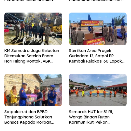
Jalan Aisyah Sulaiman
di Kampung Bugis
Tanjungpinang
KM Samudra Jaya Kelautan
Sterilkan Area Proyek
Ditemukan Setelah Enam
Gurindam 12, Satpol PP
Hari Hilang Kontak, ABK
Kembali Relokasi 60 Lapak
Dievakuasi Nelayan Malaysia
Pedagang
Satpolairud dan BPBD
Semarak HUT ke-81 RI,
Tanjungpinang Salurkan
Warga Binaan Rutan
Bansos Kepada Korban
Karimun Ikuti Pekan
Pompong Terbalik ‎
Olahraga dan Seni