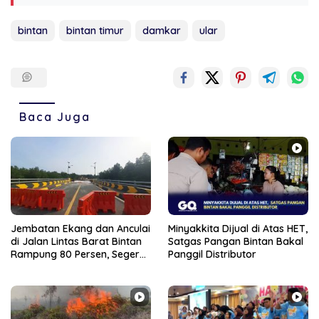
bintan
bintan timur
damkar
ular
Baca Juga
Jembatan Ekang dan Anculai
Minyakkita Dijual di Atas HET,
di Jalan Lintas Barat Bintan
Satgas Pangan Bintan Bakal
Rampung 80 Persen, Segera
Panggil Distributor
Bisa Dilalui