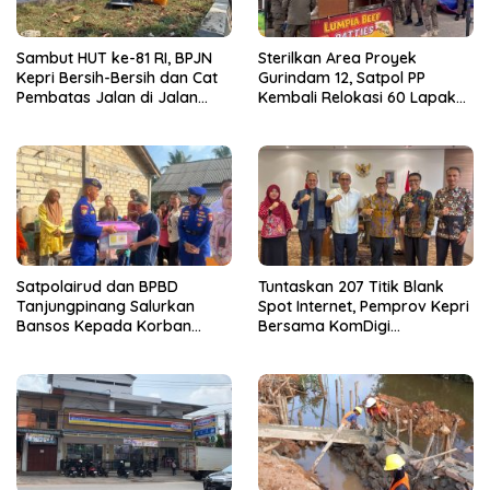
Sambut HUT ke-81 RI, BPJN
Sterilkan Area Proyek
Kepri Bersih-Bersih dan Cat
Gurindam 12, Satpol PP
Pembatas Jalan di Jalan
Kembali Relokasi 60 Lapak
Jalan Aisyah Sulaiman
Pedagang
Tanjungpinang
Satpolairud dan BPBD
Tuntaskan 207 Titik Blank
Tanjungpinang Salurkan
Spot Internet, Pemprov Kepri
Bansos Kepada Korban
Bersama KomDigi
Pompong Terbalik ‎
Proyeksikan Satelit dan
Frekuensi 700MHz