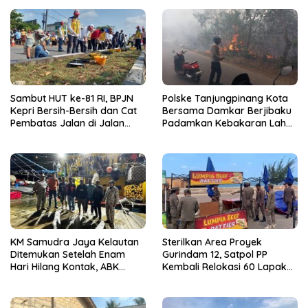
Sambut HUT ke-81 RI, BPJN
Polske Tanjungpinang Kota
Kepri Bersih-Bersih dan Cat
Bersama Damkar Berjibaku
Pembatas Jalan di Jalan
Padamkan Kebakaran Lahan
Jalan Aisyah Sulaiman
di Kampung Bugis
Tanjungpinang
KM Samudra Jaya Kelautan
Sterilkan Area Proyek
Ditemukan Setelah Enam
Gurindam 12, Satpol PP
Hari Hilang Kontak, ABK
Kembali Relokasi 60 Lapak
Dievakuasi Nelayan Malaysia
Pedagang