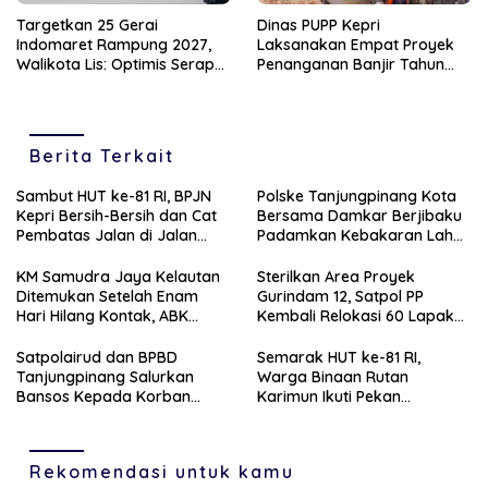
Targetkan 25 Gerai
Dinas PUPP Kepri
Indomaret Rampung 2027,
Laksanakan Empat Proyek
Walikota Lis: Optimis Serap
Penanganan Banjir Tahun
Ratusan Tenaga Kerja Lokal
2026
Berita Terkait
Sambut HUT ke-81 RI, BPJN
Polske Tanjungpinang Kota
Kepri Bersih-Bersih dan Cat
Bersama Damkar Berjibaku
Pembatas Jalan di Jalan
Padamkan Kebakaran Lahan
Jalan Aisyah Sulaiman
di Kampung Bugis
Tanjungpinang
KM Samudra Jaya Kelautan
Sterilkan Area Proyek
Ditemukan Setelah Enam
Gurindam 12, Satpol PP
Hari Hilang Kontak, ABK
Kembali Relokasi 60 Lapak
Dievakuasi Nelayan Malaysia
Pedagang
Satpolairud dan BPBD
Semarak HUT ke-81 RI,
Tanjungpinang Salurkan
Warga Binaan Rutan
Bansos Kepada Korban
Karimun Ikuti Pekan
Pompong Terbalik ‎
Olahraga dan Seni
Rekomendasi untuk kamu