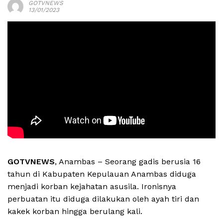
GOTVNEWS
13/01/2023
GOTVNEWS
, Anambas – Seorang gadis berusia 16
tahun di Kabupaten Kepulauan Anambas diduga
menjadi korban kejahatan asusila. Ironisnya
perbuatan itu diduga dilakukan oleh ayah tiri dan
kakek korban hingga berulang kali.