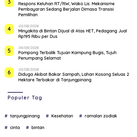
3
‎Respons Keluhan RT/RW, Wako Lis: Mekanisme
Pembayaran Sedang Berjalan Dimasa Transisi
Pemilihan
03/08/2026
4
Minyakita di Bintan Dijual di Atas HET, Pedagang Jual
Rp195 Ribu per Dus
04/08/2026
5
Pompong Terbalik Tujuan Kampung Bugis, Tujuh
Penumpang Selamat
03/08/2026
6
Diduga Akibat Bakar Sampah, Lahan Kosong Seluas 2
Hektare Terbakar di Tanjungpinang
Populer Tag
tanjungpinang
Kesehatan
ramalan zodiak
cinta
bintan