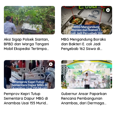
Tenang
Aksi Sigap Polsek Siantan,
MBG Mengandung Boraks
BPBD dan Warga Tangani
dan Bakteri E. coli Jadi
Mobil Ekspedisi Tertimpa
Penyebab 162 Siswa di
Pohon
Anambas Keracunan Massal
Pemprov Kepri Tutup
Gubernur Ansar Paparkan
Sementara Dapur MBG di
Rencana Pembangunan
Anambas Usai 155 Murid
Anambas, dari Dermaga
Keracunan, Penyebab Pasti
HDPE hingga UMKM
Masih Diselidiki