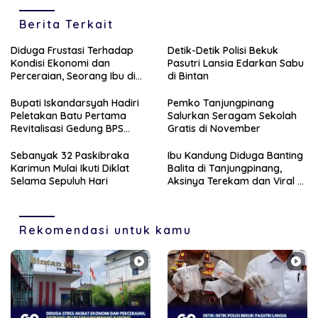
Berita Terkait
Diduga Frustasi Terhadap
Detik-Detik Polisi Bekuk
Kondisi Ekonomi dan
Pasutri Lansia Edarkan Sabu
Perceraian, Seorang Ibu di
di Bintan
Tanjungpinang Banting
Anaknya Sendiri
Bupati Iskandarsyah Hadiri
Pemko Tanjungpinang
Peletakan Batu Pertama
Salurkan Seragam Sekolah
Revitalisasi Gedung BPS
Gratis di November
Karimun
Sebanyak 32 Paskibraka
Ibu Kandung Diduga Banting
Karimun Mulai Ikuti Diklat
Balita di Tanjungpinang,
Selama Sepuluh Hari
Aksinya Terekam dan Viral di
Medsos
Rekomendasi untuk kamu