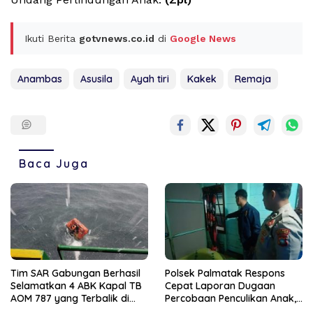
Ikuti Berita
gotvnews.co.id
di
Google News
Anambas
Asusila
Ayah tiri
Kakek
Remaja
Baca Juga
Tim SAR Gabungan Berhasil
Polsek Palmatak Respons
Selamatkan 4 ABK Kapal TB
Cepat Laporan Dugaan
AOM 787 yang Terbalik di
Percobaan Penculikan Anak,
Anambas
Warga Diimbau Tetap