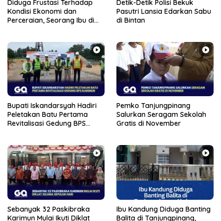
Diduga Frustasi Terhadap
Detik-Detik Polisi Bekuk
Kondisi Ekonomi dan
Pasutri Lansia Edarkan Sabu
Perceraian, Seorang Ibu di
di Bintan
Tanjungpinang Banting
Anaknya Sendiri
Bupati Iskandarsyah Hadiri
Pemko Tanjungpinang
Peletakan Batu Pertama
Salurkan Seragam Sekolah
Revitalisasi Gedung BPS
Gratis di November
Karimun
Sebanyak 32 Paskibraka
Ibu Kandung Diduga Banting
Karimun Mulai Ikuti Diklat
Balita di Tanjungpinang,