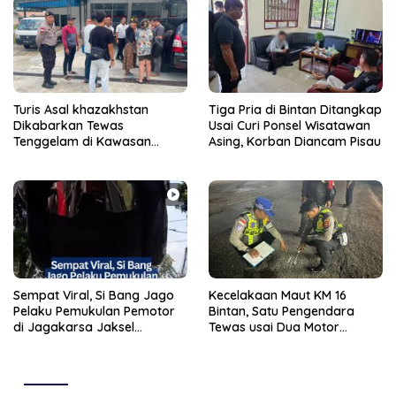
Turis Asal khazakhstan
Tiga Pria di Bintan Ditangkap
Dikabarkan Tewas
Usai Curi Ponsel Wisatawan
Tenggelam di Kawasan
Asing, Korban Diancam Pisau
Pantai Lagoi Bintan
Sempat Viral, Si Bang Jago
Kecelakaan Maut KM 16
Pelaku Pemukulan Pemotor
Bintan, Satu Pengendara
di Jagakarsa Jaksel
Tewas usai Dua Motor
Ditangkap Polisi
Bersenggolan