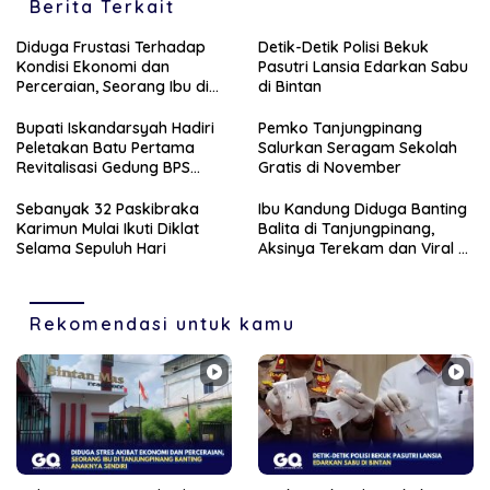
Berita Terkait
Diduga Frustasi Terhadap
Detik-Detik Polisi Bekuk
Kondisi Ekonomi dan
Pasutri Lansia Edarkan Sabu
Perceraian, Seorang Ibu di
di Bintan
Tanjungpinang Banting
Anaknya Sendiri
Bupati Iskandarsyah Hadiri
Pemko Tanjungpinang
Peletakan Batu Pertama
Salurkan Seragam Sekolah
Revitalisasi Gedung BPS
Gratis di November
Karimun
Sebanyak 32 Paskibraka
Ibu Kandung Diduga Banting
Karimun Mulai Ikuti Diklat
Balita di Tanjungpinang,
Selama Sepuluh Hari
Aksinya Terekam dan Viral di
Medsos
Rekomendasi untuk kamu