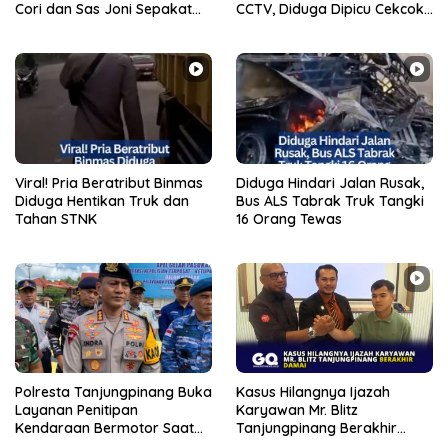
Cori dan Sas Joni Sepakat
CCTV, Diduga Dipicu Cekcok
Berdamai
di WA Group
Viral! Pria Beratribut Binmas
Diduga Hindari Jalan Rusak,
Diduga Hentikan Truk dan
Bus ALS Tabrak Truk Tangki
Tahan STNK
16 Orang Tewas
Polresta Tanjungpinang Buka
Kasus Hilangnya Ijazah
Layanan Penitipan
Karyawan Mr. Blitz
Kendaraan Bermotor Saat
Tanjungpinang Berakhir
Mudik Lebaran 2026
Damai