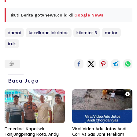
Ikuti Berita
gotvnews.co.id
di
Google News
damai
kecelkaan lalulintas
kilomter 5
motor
truk
Baca Juga
Dimediasi Kapolsek
Viral Video Adu Jotos Andi
Tanjungpinang Kota, Andy
Cori Vs Sas Joni Terekam