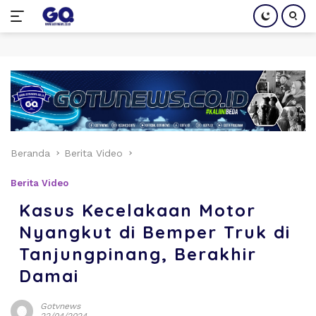
Langsung
ke
konten
Beranda
Berita Video
Berita Video
Kasus Kecelakaan Motor
Nyangkut di Bemper Truk di
Tanjungpinang, Berakhir
Damai
Gotvnews
22/04/2024