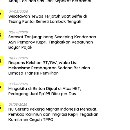
Andy Cori dan Sas Joni Sepakat Berdamai
04/08/2026
2
Wisatawan Tewas Terjatuh Saat Selfie di
Tebing Pantai Semeti Lombok Tengah
03/08/2026
3
Samsat Tanjungpinang Sweeping Kendaraan
ASN Pemprov Kepri, Tingkatkan Kepatuhan
Bayar Pajak
04/08/2026
4
‎Respons Keluhan RT/RW, Wako Lis:
Mekanisme Pembayaran Sedang Berjalan
Dimasa Transisi Pemilihan
03/08/2026
5
Minyakita di Bintan Dijual di Atas HET,
Pedagang Jual Rp195 Ribu per Dus
01/08/2026
6
Isu Gerenti Pekerja Migran Indonesia Mencuat,
Pemkab Karimun dan Imigrasi Kepri Tegaskan
Komitmen Cegah TPPO