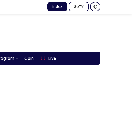
Index
GoTV
rogram
Opini
Live