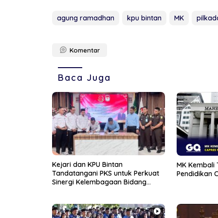
agung ramadhan
kpu bintan
MK
pilkad
Komentar
Baca Juga
Kejari dan KPU Bintan
MK Kembali 
Tandatangani PKS untuk Perkuat
Pendidikan C
Sinergi Kelembagaan Bidang
Hukum