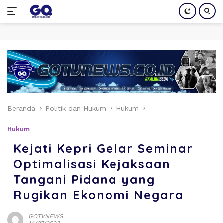
Langsung
ke
konten
Beranda
Politik dan Hukum
Hukum
Hukum
Kejati Kepri Gelar Seminar
Optimalisasi Kejaksaan
Tangani Pidana yang
Rugikan Ekonomi Negara
GOTVNEWS
14/07/2023