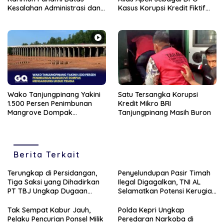
Kesalahan Administrasi dan
Kasus Korupsi Kredit Fiktif
Korupsi
BRI Tanjungpinang
Wako Tanjungpinang Yakini
Satu Tersangka Korupsi
1.500 Persen Penimbunan
Kredit Mikro BRI
Mangrove Dompak
Tanjungpinang Masih Buron
Mengandung Unsur Pidana
Berita Terkait
Terungkap di Persidangan,
Penyelundupan Pasir Timah
Tiga Saksi yang Dihadirkan
Ilegal Digagalkan, TNI AL
PT TBJ Ungkap Dugaan
Selamatkan Potensi Kerugian
Sporadik Bermasalah Dibalik
Rp1,33 Miliar
Penerbitan Izin Tersus CV SEP
Tak Sempat Kabur Jauh,
Polda Kepri Ungkap
di Lingga
Pelaku Pencurian Ponsel Milik
Peredaran Narkoba di