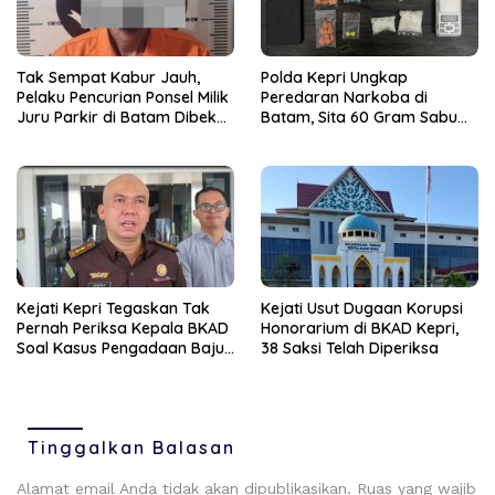
Tak Sempat Kabur Jauh,
Polda Kepri Ungkap
Pelaku Pencurian Ponsel Milik
Peredaran Narkoba di
Juru Parkir di Batam Dibekuk
Batam, Sita 60 Gram Sabu
Unit Reskrim Polsek
dan 63 Butir Ekstasi
Bengkong
Kejati Kepri Tegaskan Tak
Kejati Usut Dugaan Korupsi
Pernah Periksa Kepala BKAD
Honorarium di BKAD Kepri,
Soal Kasus Pengadaan Baju
38 Saksi Telah Diperiksa
Dinas
Tinggalkan Balasan
Alamat email Anda tidak akan dipublikasikan.
Ruas yang wajib