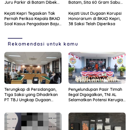
Juru Parkir di Batam Dibekuk
Batam, Sita 60 Gram Sabu
Unit Reskrim Polsek
dan 63 Butir Ekstasi
Bengkong
Kejati Kepri Tegaskan Tak
Kejati Usut Dugaan Korupsi
Pernah Periksa Kepala BKAD
Honorarium di BKAD Kepri,
Soal Kasus Pengadaan Baju
38 Saksi Telah Diperiksa
Dinas
Rekomendasi untuk kamu
Terungkap di Persidangan,
Penyelundupan Pasir Timah
Tiga Saksi yang Dihadirkan
Ilegal Digagalkan, TNI AL
PT TBJ Ungkap Dugaan
Selamatkan Potensi Kerugian
Sporadik Bermasalah Dibalik
Rp1,33 Miliar
Penerbitan Izin Tersus CV SEP
di Lingga