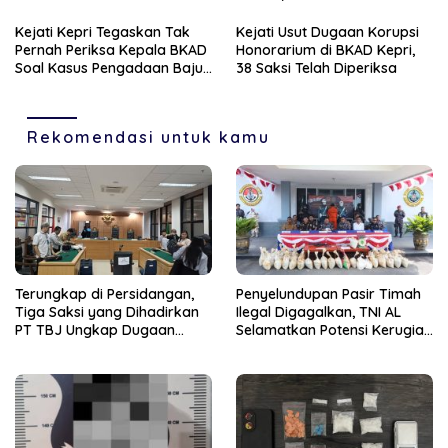
Unit Reskrim Polsek
dan 63 Butir Ekstasi
Bengkong
Kejati Kepri Tegaskan Tak
Kejati Usut Dugaan Korupsi
Pernah Periksa Kepala BKAD
Honorarium di BKAD Kepri,
Soal Kasus Pengadaan Baju
38 Saksi Telah Diperiksa
Dinas
Rekomendasi untuk kamu
Terungkap di Persidangan,
Penyelundupan Pasir Timah
Tiga Saksi yang Dihadirkan
Ilegal Digagalkan, TNI AL
PT TBJ Ungkap Dugaan
Selamatkan Potensi Kerugian
Sporadik Bermasalah Dibalik
Rp1,33 Miliar
Penerbitan Izin Tersus CV SEP
di Lingga