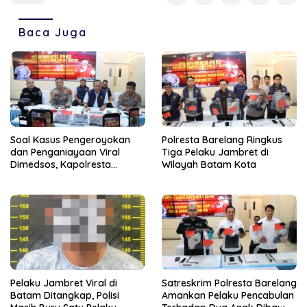
Baca Juga
Soal Kasus Pengeroyokan
Polresta Barelang Ringkus
dan Penganiayaan Viral
Tiga Pelaku Jambret di
Dimedsos, Kapolresta
Wilayah Batam Kota
Barelang Pastikan Proses
Hukum Sesuai Fakta dan Alat
Bukti
Pelaku Jambret Viral di
Satreskrim Polresta Barelang
Batam Ditangkap, Polisi
Amankan Pelaku Pencabulan