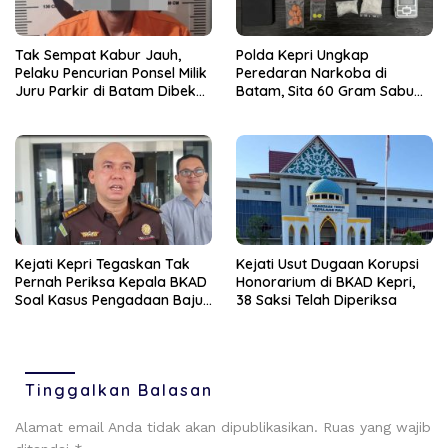
Tak Sempat Kabur Jauh,
Polda Kepri Ungkap
Pelaku Pencurian Ponsel Milik
Peredaran Narkoba di
Juru Parkir di Batam Dibekuk
Batam, Sita 60 Gram Sabu
Unit Reskrim Polsek
dan 63 Butir Ekstasi
Bengkong
Kejati Kepri Tegaskan Tak
Kejati Usut Dugaan Korupsi
Pernah Periksa Kepala BKAD
Honorarium di BKAD Kepri,
Soal Kasus Pengadaan Baju
38 Saksi Telah Diperiksa
Dinas
Tinggalkan Balasan
Alamat email Anda tidak akan dipublikasikan.
Ruas yang wajib