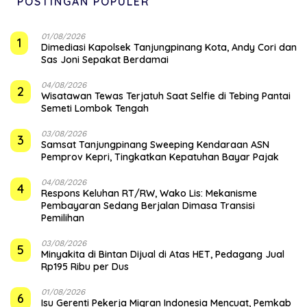
POSTINGAN POPULER
01/08/2026
1
Dimediasi Kapolsek Tanjungpinang Kota, Andy Cori dan
Sas Joni Sepakat Berdamai
04/08/2026
2
Wisatawan Tewas Terjatuh Saat Selfie di Tebing Pantai
Semeti Lombok Tengah
03/08/2026
3
Samsat Tanjungpinang Sweeping Kendaraan ASN
Pemprov Kepri, Tingkatkan Kepatuhan Bayar Pajak
04/08/2026
4
‎Respons Keluhan RT/RW, Wako Lis: Mekanisme
Pembayaran Sedang Berjalan Dimasa Transisi
Pemilihan
03/08/2026
5
Minyakita di Bintan Dijual di Atas HET, Pedagang Jual
Rp195 Ribu per Dus
01/08/2026
6
Isu Gerenti Pekerja Migran Indonesia Mencuat, Pemkab