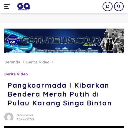
Langsung
ke
konten
Beranda
Berita Video
Berita Video
Pangkoarmada I Kibarkan
Bendera Merah Putih di
Pulau Karang Singa Bintan
Gotvnews
17/08/2024