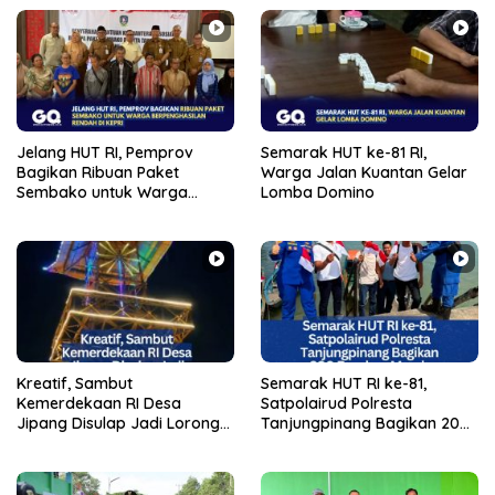
Jelang HUT RI, Pemprov
Semarak HUT ke-81 RI,
Bagikan Ribuan Paket
Warga Jalan Kuantan Gelar
Sembako untuk Warga
Lomba Domino
Berpenghasilan Rendah di
Kepri
Kreatif, Sambut
Semarak HUT RI ke-81,
Kemerdekaan RI Desa
Satpolairud Polresta
Jipang Disulap Jadi Lorong
Tanjungpinang Bagikan 200
Cahaya Merah Putih
Bendera Merah Putih ke
Warga dan Nelayan