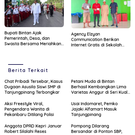
Bupati Bintan Ajak
Agency Elzyan
Pemerintah, Desa, dan
Communication Berikan
Swasta Bersama Meriahkan
Internet Gratis di Sekolah
HUT RI ke-81
dan Tempat ibadah di Bintan
Berita Terkait
Chat Pribadi Tersebar, Kasus
Petani Muda di Bintan
Dugaan Asusila Siswi SMP di
Berhasil Kembangkan Lima
Tanjungpinang Terbongkar
Varietas Anggur di Seri Kuala
Lobam
Aksi Freestyle Viral,
Usai Indomaret, Pemko
Pengendara Wanita di
Jajaki Alfamart Masuk
Pekanbaru Ditilang Polisi
Tanjungpinang
Anggota DPRD Kepri Januar
Pompong Dilarang
Robert Silalahi Reses
Bersandar di Ponton SBP,