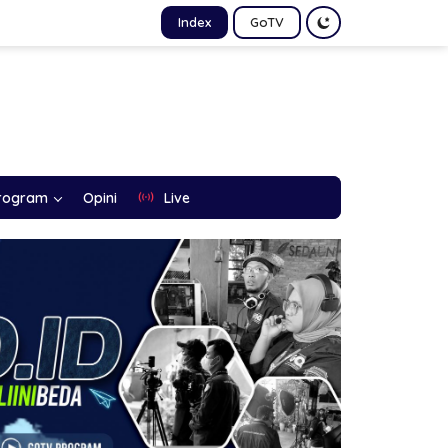
Index
GoTV
rogram
Opini
Live