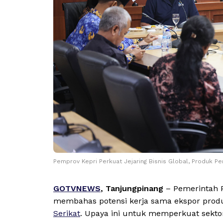
Pemprov Kepri Perkuat Jejaring Bisnis Global, Produk Pe
GOTVNEWS
, Tanjungpinang
– Pemerintah P
membahas potensi kerja sama ekspor produ
Serikat
. Upaya ini untuk memperkuat sekto