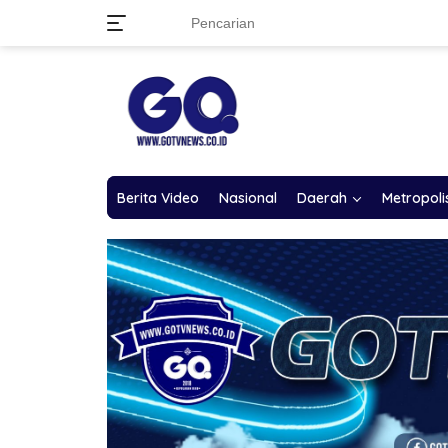
Langsung
ke
konten
Berita Video
Nasional
Daerah
Metropoli