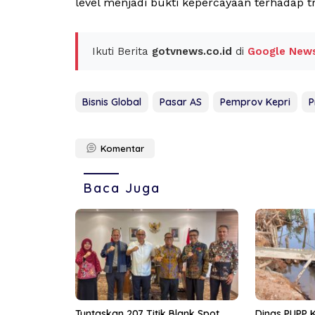
level menjadi bukti kepercayaan terhadap tr
Ikuti Berita
gotvnews.co.id
di
Google New
Bisnis Global
Pasar AS
Pemprov Kepri
P
Komentar
Baca Juga
Tuntaskan 207 Titik Blank Spot
Dinas PUPP 