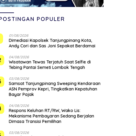
POSTINGAN POPULER
01/08/2026
1
Dimediasi Kapolsek Tanjungpinang Kota,
Andy Cori dan Sas Joni Sepakat Berdamai
04/08/2026
2
Wisatawan Tewas Terjatuh Saat Selfie di
Tebing Pantai Semeti Lombok Tengah
03/08/2026
3
Samsat Tanjungpinang Sweeping Kendaraan
ASN Pemprov Kepri, Tingkatkan Kepatuhan
Bayar Pajak
04/08/2026
4
‎Respons Keluhan RT/RW, Wako Lis:
Mekanisme Pembayaran Sedang Berjalan
Dimasa Transisi Pemilihan
03/08/2026
5