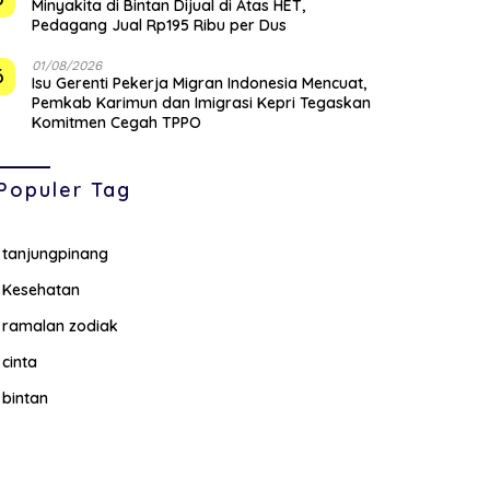
Minyakita di Bintan Dijual di Atas HET,
Pedagang Jual Rp195 Ribu per Dus
01/08/2026
6
Isu Gerenti Pekerja Migran Indonesia Mencuat,
Pemkab Karimun dan Imigrasi Kepri Tegaskan
Komitmen Cegah TPPO
Populer Tag
tanjungpinang
Kesehatan
ramalan zodiak
cinta
bintan