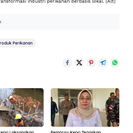
ansformasi industri perikanan berbasis lokal. (Alt)
s
roduk Perikanan
Kepri Laksanakan
Pemprov Kepri Tegaskan