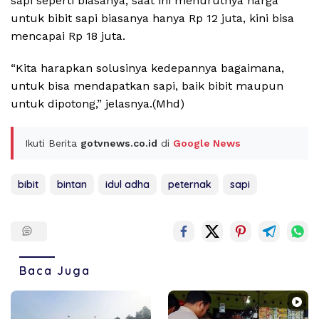
sapi seperti biasanya, saat ini menurutnya harga
untuk bibit sapi biasanya hanya Rp 12 juta, kini bisa
mencapai Rp 18 juta.
“Kita harapkan solusinya kedepannya bagaimana,
untuk bisa mendapatkan sapi, baik bibit maupun
untuk dipotong,” jelasnya.(Mhd)
Ikuti Berita
gotvnews.co.id
di
Google News
bibit
bintan
idul adha
peternak
sapi
Baca Juga