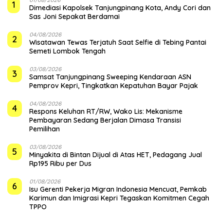
1
Dimediasi Kapolsek Tanjungpinang Kota, Andy Cori dan
Sas Joni Sepakat Berdamai
04/08/2026
2
Wisatawan Tewas Terjatuh Saat Selfie di Tebing Pantai
Semeti Lombok Tengah
03/08/2026
3
Samsat Tanjungpinang Sweeping Kendaraan ASN
Pemprov Kepri, Tingkatkan Kepatuhan Bayar Pajak
04/08/2026
4
‎Respons Keluhan RT/RW, Wako Lis: Mekanisme
Pembayaran Sedang Berjalan Dimasa Transisi
Pemilihan
03/08/2026
5
Minyakita di Bintan Dijual di Atas HET, Pedagang Jual
Rp195 Ribu per Dus
01/08/2026
6
Isu Gerenti Pekerja Migran Indonesia Mencuat, Pemkab
Karimun dan Imigrasi Kepri Tegaskan Komitmen Cegah
TPPO