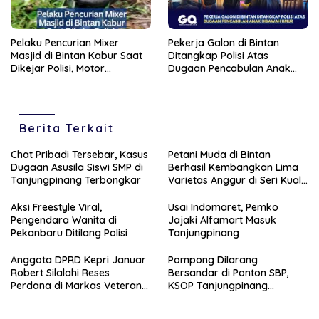
Pelaku Pencurian Mixer
Pekerja Galon di Bintan
Masjid di Bintan Kabur Saat
Ditangkap Polisi Atas
Dikejar Polisi, Motor
Dugaan Pencabulan Anak
Tertinggal di Semak Belukar
Dibawah Umur
Berita Terkait
Chat Pribadi Tersebar, Kasus
Petani Muda di Bintan
Dugaan Asusila Siswi SMP di
Berhasil Kembangkan Lima
Tanjungpinang Terbongkar
Varietas Anggur di Seri Kuala
Lobam
Aksi Freestyle Viral,
Usai Indomaret, Pemko
Pengendara Wanita di
Jajaki Alfamart Masuk
Pekanbaru Ditilang Polisi
Tanjungpinang
Anggota DPRD Kepri Januar
Pompong Dilarang
Robert Silalahi Reses
Bersandar di Ponton SBP,
Perdana di Markas Veteran
KSOP Tanjungpinang
Karimun
Siapkan Sanksi Tegas