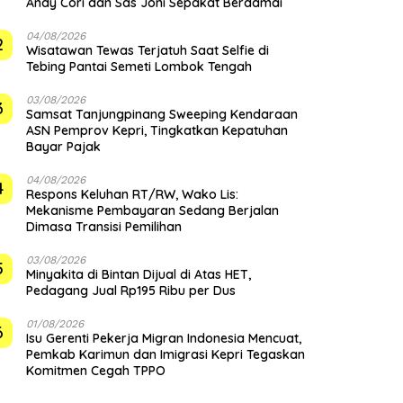
Andy Cori dan Sas Joni Sepakat Berdamai
04/08/2026
2
Wisatawan Tewas Terjatuh Saat Selfie di
Tebing Pantai Semeti Lombok Tengah
03/08/2026
3
Samsat Tanjungpinang Sweeping Kendaraan
ASN Pemprov Kepri, Tingkatkan Kepatuhan
Bayar Pajak
04/08/2026
4
‎Respons Keluhan RT/RW, Wako Lis:
Mekanisme Pembayaran Sedang Berjalan
Dimasa Transisi Pemilihan
03/08/2026
5
Minyakita di Bintan Dijual di Atas HET,
Pedagang Jual Rp195 Ribu per Dus
01/08/2026
6
Isu Gerenti Pekerja Migran Indonesia Mencuat,
Pemkab Karimun dan Imigrasi Kepri Tegaskan
Komitmen Cegah TPPO