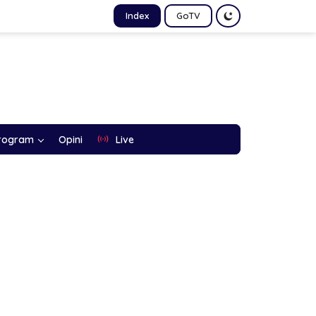
Index
GoTV
rogram
Opini
Live