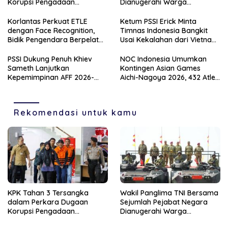
Korupsi Pengadaan
Dianugerahi Warga
Digitalisasi SPBU Pertamina
Kehormatan dan Brevet
Tahun 2018-2023
Korps Marinir
Korlantas Perkuat ETLE
Ketum PSSI Erick Minta
dengan Face Recognition,
Timnas Indonesia Bangkit
Bidik Pengendara Berpelat
Usai Kekalahan dari Vietnam
Nomor Palsu
di Piala AFF 2026
PSSI Dukung Penuh Khiev
NOC Indonesia Umumkan
Sameth Lanjutkan
Kontingen Asian Games
Kepemimpinan AFF 2026-
Aichi-Nagoya 2026, 432 Atlet
2031
Siap Bertanding
Rekomendasi untuk kamu
KPK Tahan 3 Tersangka
Wakil Panglima TNI Bersama
dalam Perkara Dugaan
Sejumlah Pejabat Negara
Korupsi Pengadaan
Dianugerahi Warga
Digitalisasi SPBU Pertamina
Kehormatan dan Brevet