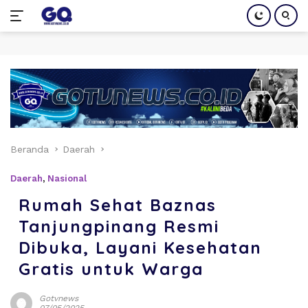
Langsung
ke
konten
Beranda
Daerah
Daerah
,
Nasional
Rumah Sehat Baznas
Tanjungpinang Resmi
Dibuka, Layani Kesehatan
Gratis untuk Warga
Gotvnews
07/05/2025