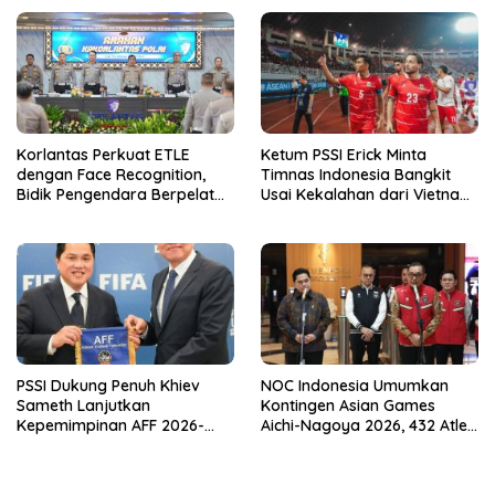
Tahun 2018-2023
Korps Marinir
Korlantas Perkuat ETLE
Ketum PSSI Erick Minta
dengan Face Recognition,
Timnas Indonesia Bangkit
Bidik Pengendara Berpelat
Usai Kekalahan dari Vietnam
Nomor Palsu
di Piala AFF 2026
PSSI Dukung Penuh Khiev
NOC Indonesia Umumkan
Sameth Lanjutkan
Kontingen Asian Games
Kepemimpinan AFF 2026-
Aichi-Nagoya 2026, 432 Atlet
2031
Siap Bertanding