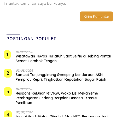
ini untuk komentar saya berikutnya.
POSTINGAN POPULER
04/08/2026
1
Wisatawan Tewas Terjatuh Saat Selfie di Tebing Pantai
Semeti Lombok Tengah
03/08/2026
2
Samsat Tanjungpinang Sweeping Kendaraan ASN
Pemprov Kepri, Tingkatkan Kepatuhan Bayar Pajak
04/08/2026
3
‎Respons Keluhan RT/RW, Wako Lis: Mekanisme
Pembayaran Sedang Berjalan Dimasa Transisi
Pemilihan
03/08/2026
4
Minyakita di Bintan Dijual di Atas HET, Pedagang Jual