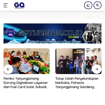
Langsung
ke
konten
Pemko Tanjungpinang
Tutup Celah Penyelundupan
Dorong Digitalisasi Layanan
Narkoba, Polresta
dan Fuel Card Solar Subsidi
Tanjungpinang Gandeng
Lewat Kerja Sama dengan
Perusahaan Jasa Ekspedisi
PT Parimanta