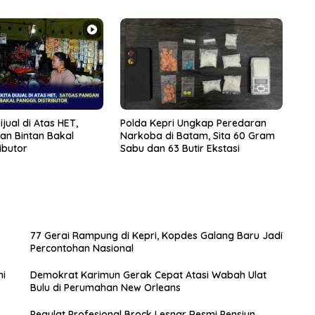
jual di Atas HET,
Polda Kepri Ungkap Peredaran
an Bintan Bakal
Narkoba di Batam, Sita 60 Gram
ibutor
Sabu dan 63 Butir Ekstasi
77 Gerai Rampung di Kepri, Kopdes Galang Baru Jadi
Percontohan Nasional
ni
Demokrat Karimun Gerak Cepat Atasi Wabah Ulat
Bulu di Perumahan New Orleans
Pegulat Profesional Brock Lesnar Resmi Pensiun