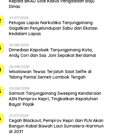
Kepala BKAD Soal Kasus Pengadaan Baju
Dinas
31/07/2026
2
Petugas Lapas Narkotika Tanjungpinang
Gagalkan Penyelundupan Sabu dan Ekstasi
Kedalam Lapas
01/08/2026
3
Dimediasi Kapolsek Tanjungpinang Kota,
Andy Cori dan Sas Joni Sepakat Berdamai
04/08/2026
4
Wisatawan Tewas Terjatuh Saat Selfie di
Tebing Pantai Semeti Lombok Tengah
03/08/2026
5
Samsat Tanjungpinang Sweeping Kendaraan
ASN Pemprov Kepri, Tingkatkan Kepatuhan
Bayar Pajak
31/07/2026
6
Cegah Blackout, Pemprov Kepri dan PLN Akan
Bangun Kabel Bawah Laut Sumatera–Karimun
di 2031