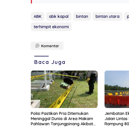
ABK
abk kapal
bintan
bintan utara
terhimpit ekonomi
Komentar
Baca Juga
Polisi Pastikan Pria Ditemukan
Jembatan Ek
Meninggal Dunia di Area Makam
Jalan Lintas
Pahlawan Tanjungpinang Akibat
Rampung 80 
Penyakit yang Diderita
Dilalui