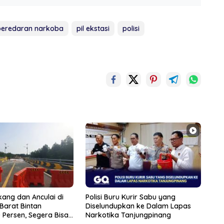
peredaran narkoba
pil ekstasi
polisi
ang dan Anculai di
Polisi Buru Kurir Sabu yang
 Barat Bintan
Diselundupkan ke Dalam Lapas
Persen, Segera Bisa
Narkotika Tanjungpinang