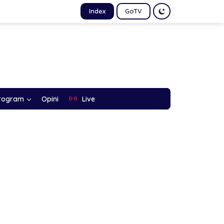
Index
GoTV
rogram
Opini
Live