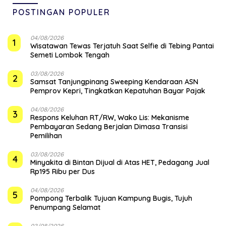
POSTINGAN POPULER
04/08/2026
1
Wisatawan Tewas Terjatuh Saat Selfie di Tebing Pantai
Semeti Lombok Tengah
03/08/2026
2
Samsat Tanjungpinang Sweeping Kendaraan ASN
Pemprov Kepri, Tingkatkan Kepatuhan Bayar Pajak
04/08/2026
3
‎Respons Keluhan RT/RW, Wako Lis: Mekanisme
Pembayaran Sedang Berjalan Dimasa Transisi
Pemilihan
03/08/2026
4
Minyakita di Bintan Dijual di Atas HET, Pedagang Jual
Rp195 Ribu per Dus
04/08/2026
5
Pompong Terbalik Tujuan Kampung Bugis, Tujuh
Penumpang Selamat
03/08/2026