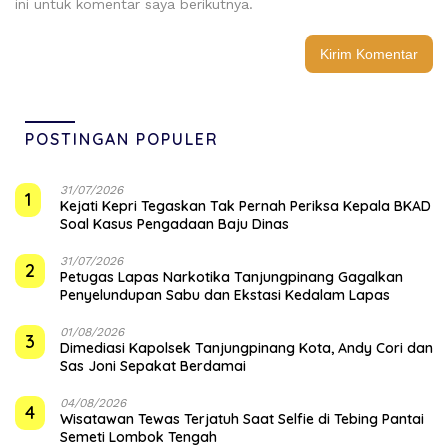
ini untuk komentar saya berikutnya.
POSTINGAN POPULER
31/07/2026
1
Kejati Kepri Tegaskan Tak Pernah Periksa Kepala BKAD
Soal Kasus Pengadaan Baju Dinas
31/07/2026
2
Petugas Lapas Narkotika Tanjungpinang Gagalkan
Penyelundupan Sabu dan Ekstasi Kedalam Lapas
01/08/2026
3
Dimediasi Kapolsek Tanjungpinang Kota, Andy Cori dan
Sas Joni Sepakat Berdamai
04/08/2026
4
Wisatawan Tewas Terjatuh Saat Selfie di Tebing Pantai
Semeti Lombok Tengah