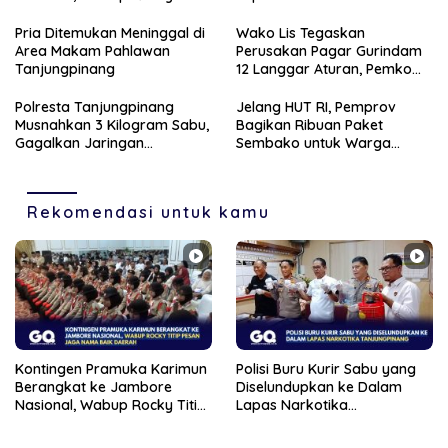
Pesan Jaga Nama Baik
Tanjungpinang
Daerah
Pria Ditemukan Meninggal di
Wako Lis Tegaskan
Area Makam Pahlawan
Perusakan Pagar Gurindam
Tanjungpinang
12 Langgar Aturan, Pemko
Segera Tertibkan Pedagang
Polresta Tanjungpinang
Jelang HUT RI, Pemprov
Musnahkan 3 Kilogram Sabu,
Bagikan Ribuan Paket
Gagalkan Jaringan
Sembako untuk Warga
Internasional dan
Berpenghasilan Rendah di
Selamatkan 12 Ribu Jiwa
Kepri
Rekomendasi untuk kamu
Kontingen Pramuka Karimun
Polisi Buru Kurir Sabu yang
Berangkat ke Jambore
Diselundupkan ke Dalam
Nasional, Wabup Rocky Titip
Lapas Narkotika
Pesan Jaga Nama Baik
Tanjungpinang
Daerah