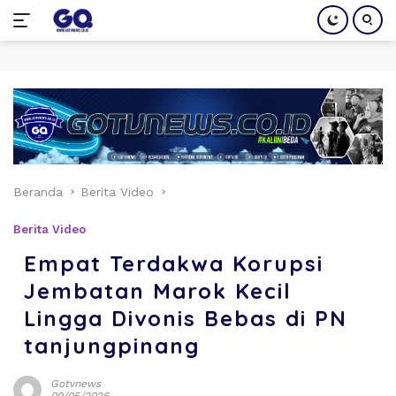
Langsung
ke
konten
Beranda
Berita Video
Berita Video
Empat Terdakwa Korupsi
Jembatan Marok Kecil
Lingga Divonis Bebas di PN
tanjungpinang
Gotvnews
09/05/2026