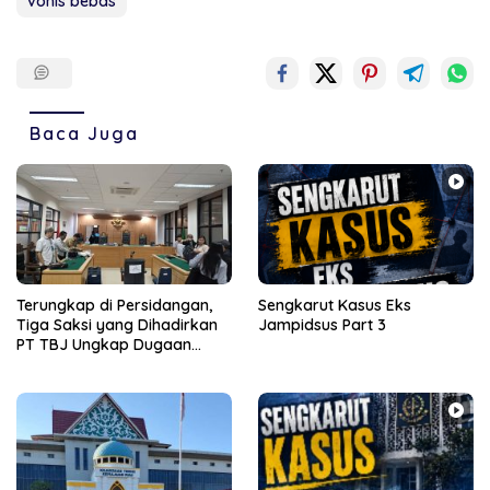
vonis bebas
Baca Juga
Terungkap di Persidangan,
Sengkarut Kasus Eks
Tiga Saksi yang Dihadirkan
Jampidsus Part 3
PT TBJ Ungkap Dugaan
Sporadik Bermasalah Dibalik
Penerbitan Izin Tersus CV SEP
di Lingga