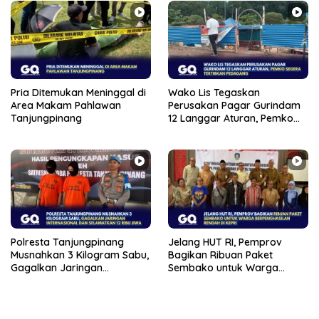
Pria Ditemukan Meninggal di
Wako Lis Tegaskan
Area Makam Pahlawan
Perusakan Pagar Gurindam
Tanjungpinang
12 Langgar Aturan, Pemko
Segera Tertibkan Pedagang
Polresta Tanjungpinang
Jelang HUT RI, Pemprov
Musnahkan 3 Kilogram Sabu,
Bagikan Ribuan Paket
Gagalkan Jaringan
Sembako untuk Warga
Internasional dan
Berpenghasilan Rendah di
Selamatkan 12 Ribu Jiwa
Kepri