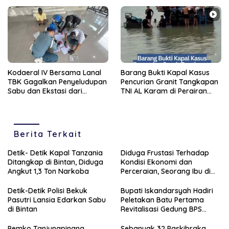
Hukum Sesuai Fakta dan Alat
Bukti
Kodaeral IV Bersama Lanal
Barang Bukti Kapal Kasus
TBK Gagalkan Penyeludupan
Pencurian Granit Tangkapan
Sabu dan Ekstasi dari
TNI AL Karam di Perairan
Malaysia di Perairan Karimun
Karimun
Berita Terkait
Detik- Detik Kapal Tanzania
Diduga Frustasi Terhadap
Ditangkap di Bintan, Diduga
Kondisi Ekonomi dan
Angkut 1,3 Ton Narkoba
Perceraian, Seorang Ibu di
Tanjungpinang Banting
Anaknya Sendiri
Detik-Detik Polisi Bekuk
Bupati Iskandarsyah Hadiri
Pasutri Lansia Edarkan Sabu
Peletakan Batu Pertama
di Bintan
Revitalisasi Gedung BPS
Karimun
Pemko Tanjungpinang
Sebanyak 32 Paskibraka