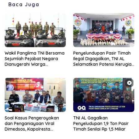
Baca Juga
Wakil Panglima TNI Bersama
Penyelundupan Pasir Timah
Sejumlah Pejabat Negara
Ilegal Digagalkan, TNI AL
Dianugerahi Warga
Selamatkan Potensi Kerugian
Kehormatan dan Brevet
Rp1,33 Miliar
Korps Marinir
Soal Kasus Pengeroyokan
TNI AL Gagalkan
dan Penganiayaan Viral
Penyeludupan 1,9 Ton Pasir
Dimedsos, Kapolresta
Timah Senilai Rp 1,5 Miliar
Barelang Pastikan Proses