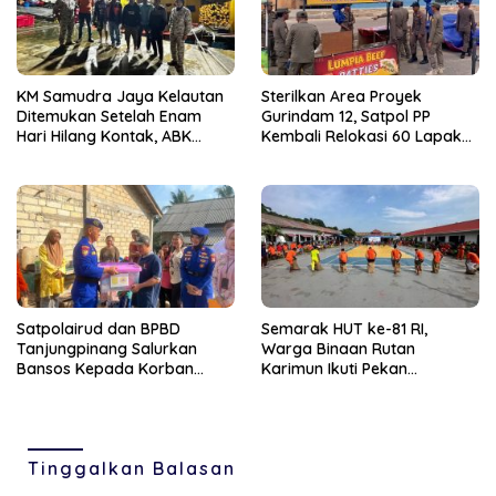
KM Samudra Jaya Kelautan
Sterilkan Area Proyek
Ditemukan Setelah Enam
Gurindam 12, Satpol PP
Hari Hilang Kontak, ABK
Kembali Relokasi 60 Lapak
Dievakuasi Nelayan Malaysia
Pedagang
Satpolairud dan BPBD
Semarak HUT ke-81 RI,
Tanjungpinang Salurkan
Warga Binaan Rutan
Bansos Kepada Korban
Karimun Ikuti Pekan
Pompong Terbalik ‎
Olahraga dan Seni
Tinggalkan Balasan