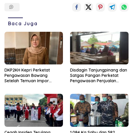
Baca Juga
DKP2KH Kepri Perketat
Disdagin Tanjungpinang dan
Pengawasan Bawang
Satgas Pangan Perketat
Setelah Temuan Impor
Pengawasan Penjualan
Bawang Tanpa Dokumen
MinyaKita
Cegah Insiden Terulang,
1,084 Kg Sabu dan 582