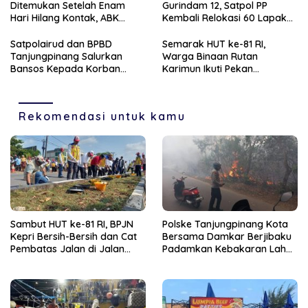
Ditemukan Setelah Enam
Gurindam 12, Satpol PP
Hari Hilang Kontak, ABK
Kembali Relokasi 60 Lapak
Dievakuasi Nelayan Malaysia
Pedagang
Satpolairud dan BPBD
Semarak HUT ke-81 RI,
Tanjungpinang Salurkan
Warga Binaan Rutan
Bansos Kepada Korban
Karimun Ikuti Pekan
Pompong Terbalik ‎
Olahraga dan Seni
Rekomendasi untuk kamu
Sambut HUT ke-81 RI, BPJN
Polske Tanjungpinang Kota
Kepri Bersih-Bersih dan Cat
Bersama Damkar Berjibaku
Pembatas Jalan di Jalan
Padamkan Kebakaran Lahan
Jalan Aisyah Sulaiman
di Kampung Bugis
Tanjungpinang