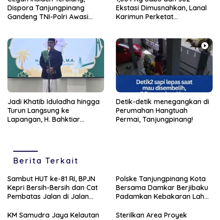
Dispora Tanjungpinang
Ekstasi Dimusnahkan, Lanal
Gandeng TNI-Polri Awasi
Karimun Perketat
Gerak Jalan Proklamasi
Pengawasan
2026
Jadi Khatib Iduladha hingga
Detik-detik menegangkan di
Turun Langsung ke
Perumahan Hangtuah
Lapangan, H. Bahktiar
Permai, Tanjungpinang!
Salurkan Hewan Kurban di 5
Titik di Batam
Berita Terkait
Sambut HUT ke-81 RI, BPJN
Polske Tanjungpinang Kota
Kepri Bersih-Bersih dan Cat
Bersama Damkar Berjibaku
Pembatas Jalan di Jalan
Padamkan Kebakaran Lahan
Jalan Aisyah Sulaiman
di Kampung Bugis
Tanjungpinang
KM Samudra Jaya Kelautan
Sterilkan Area Proyek