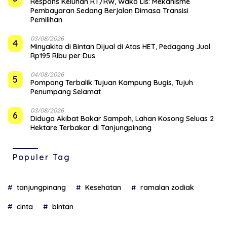
‎Respons Keluhan RT/RW, Wako Lis: Mekanisme
Pembayaran Sedang Berjalan Dimasa Transisi
Pemilihan
03/08/2026
4
Minyakita di Bintan Dijual di Atas HET, Pedagang Jual
Rp195 Ribu per Dus
04/08/2026
5
Pompong Terbalik Tujuan Kampung Bugis, Tujuh
Penumpang Selamat
03/08/2026
6
Diduga Akibat Bakar Sampah, Lahan Kosong Seluas 2
Hektare Terbakar di Tanjungpinang
Populer Tag
tanjungpinang
Kesehatan
ramalan zodiak
cinta
bintan