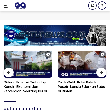
Langsung
ke
konten
Diduga Frustasi Terhadap
Detik-Detik Polisi Bekuk
Kondisi Ekonomi dan
Pasutri Lansia Edarkan Sabu
Perceraian, Seorang Ibu di
di Bintan
Tanjungpinang Banting
Anaknya Sendiri
bulan ramadan