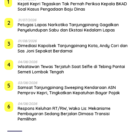
1
Kejati Kepri Tegaskan Tak Pernah Periksa Kepala BKAD
Soal Kasus Pengadaan Baju Dinas
31/07/2026
2
Petugas Lapas Narkotika Tanjungpinang Gagalkan
Penyelundupan Sabu dan Ekstasi Kedalam Lapas
01/08/2026
3
Dimediasi Kapolsek Tanjungpinang Kota, Andy Cori dan
Sas Joni Sepakat Berdamai
04/08/2026
4
Wisatawan Tewas Terjatuh Saat Selfie di Tebing Pantai
Semeti Lombok Tengah
03/08/2026
5
Samsat Tanjungpinang Sweeping Kendaraan ASN
Pemprov Kepri, Tingkatkan Kepatuhan Bayar Pajak
04/08/2026
6
‎Respons Keluhan RT/RW, Wako Lis: Mekanisme
Pembayaran Sedang Berjalan Dimasa Transisi
Pemilihan