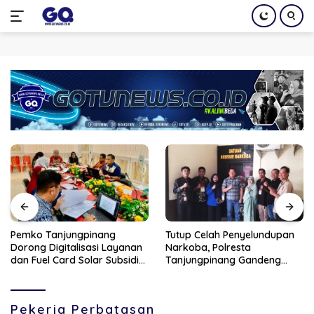
Langsung
ke
konten
Pemko Tanjungpinang
Tutup Celah Penyelundupan
Dorong Digitalisasi Layanan
Narkoba, Polresta
dan Fuel Card Solar Subsidi
Tanjungpinang Gandeng
Lewat Kerja Sama dengan
Perusahaan Jasa Ekspedisi
PT Parimanta
Pekerja Perbatasan