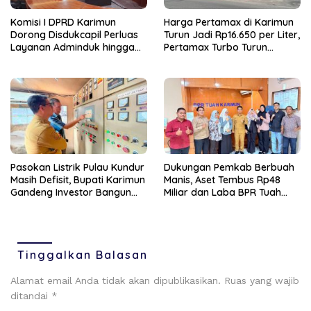
Komisi I DPRD Karimun
Harga Pertamax di Karimun
Dorong Disdukcapil Perluas
Turun Jadi Rp16.650 per Liter,
Layanan Adminduk hingga
Pertamax Turbo Turun
Wilayah Pulau
Rp1.050
Pasokan Listrik Pulau Kundur
Dukungan Pemkab Berbuah
Masih Defisit, Bupati Karimun
Manis, Aset Tembus Rp48
Gandeng Investor Bangun
Miliar dan Laba BPR Tuah
PLTS
Karimun Melonjak 200
Persen
Tinggalkan Balasan
Alamat email Anda tidak akan dipublikasikan.
Ruas yang wajib
ditandai
*