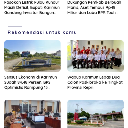
Pasokan Listrik Pulau Kundur
Dukungan Pemkab Berbuah
Masih Defisit, Bupati Karimun
Manis, Aset Tembus Rp48
Gandeng Investor Bangun
Miliar dan Laba BPR Tuah
PLTS
Karimun Melonjak 200
Persen
Rekomendasi untuk kamu
Sensus Ekonomi di Karimun
Wabup Karimun Lepas Dua
Sudah 84,48 Persen, BPS
Calon Paskibraka ke Tingkat
Optimistis Rampung 15
Provinsi Kepri
Agustus