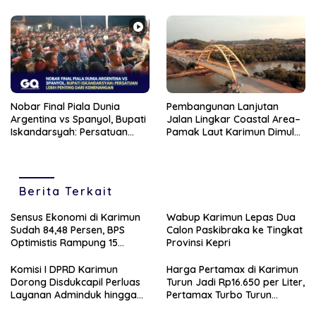
Nobar Final Piala Dunia
Pembangunan Lanjutan
Argentina vs Spanyol, Bupati
Jalan Lingkar Coastal Area–
Iskandarsyah: Persatuan
Pamak Laut Karimun Dimulai
Lebih Penting dari
Pekan Ini
Kemenangan
Berita Terkait
Sensus Ekonomi di Karimun
Wabup Karimun Lepas Dua
Sudah 84,48 Persen, BPS
Calon Paskibraka ke Tingkat
Optimistis Rampung 15
Provinsi Kepri
Agustus
Komisi I DPRD Karimun
Harga Pertamax di Karimun
Dorong Disdukcapil Perluas
Turun Jadi Rp16.650 per Liter,
Layanan Adminduk hingga
Pertamax Turbo Turun
Wilayah Pulau
Rp1.050