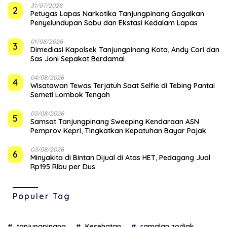
31/07/2026
2
Petugas Lapas Narkotika Tanjungpinang Gagalkan
Penyelundupan Sabu dan Ekstasi Kedalam Lapas
01/08/2026
3
Dimediasi Kapolsek Tanjungpinang Kota, Andy Cori dan
Sas Joni Sepakat Berdamai
04/08/2026
4
Wisatawan Tewas Terjatuh Saat Selfie di Tebing Pantai
Semeti Lombok Tengah
03/08/2026
5
Samsat Tanjungpinang Sweeping Kendaraan ASN
Pemprov Kepri, Tingkatkan Kepatuhan Bayar Pajak
03/08/2026
6
Minyakita di Bintan Dijual di Atas HET, Pedagang Jual
Rp195 Ribu per Dus
Populer Tag
tanjungpinang
Kesehatan
ramalan zodiak