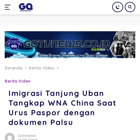
Langsung
ke
konten
Beranda
Berita Video
Berita Video
Imigrasi Tanjung Uban
Tangkap WNA China Saat
Urus Paspor dengan
dokumen Palsu
Gotvnews
11/05/2026