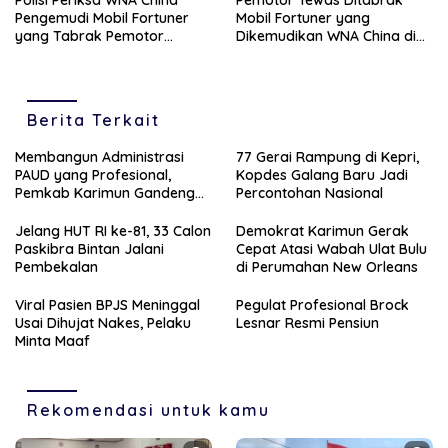
Pengemudi Mobil Fortuner
Mobil Fortuner yang
yang Tabrak Pemotor
Dikemudikan WNA China di
Hingga Tewas di
Tanjungpinang
Tanjungpinang
Berita Terkait
Membangun Administrasi
77 Gerai Rampung di Kepri,
PAUD yang Profesional,
Kopdes Galang Baru Jadi
Pemkab Karimun Gandeng
Percontohan Nasional
PT Saipem
Jelang HUT RI ke-81, 33 Calon
Demokrat Karimun Gerak
Paskibra Bintan Jalani
Cepat Atasi Wabah Ulat Bulu
Pembekalan
di Perumahan New Orleans
Viral Pasien BPJS Meninggal
Pegulat Profesional Brock
Usai Dihujat Nakes, Pelaku
Lesnar Resmi Pensiun
Minta Maaf
Rekomendasi untuk kamu