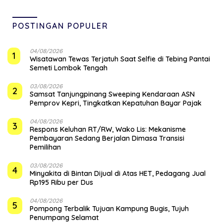
POSTINGAN POPULER
04/08/2026
1
Wisatawan Tewas Terjatuh Saat Selfie di Tebing Pantai
Semeti Lombok Tengah
03/08/2026
2
Samsat Tanjungpinang Sweeping Kendaraan ASN
Pemprov Kepri, Tingkatkan Kepatuhan Bayar Pajak
04/08/2026
3
‎Respons Keluhan RT/RW, Wako Lis: Mekanisme
Pembayaran Sedang Berjalan Dimasa Transisi
Pemilihan
03/08/2026
4
Minyakita di Bintan Dijual di Atas HET, Pedagang Jual
Rp195 Ribu per Dus
04/08/2026
5
Pompong Terbalik Tujuan Kampung Bugis, Tujuh
Penumpang Selamat