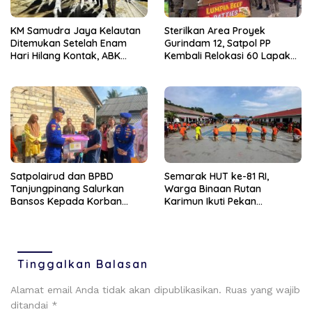
KM Samudra Jaya Kelautan
Sterilkan Area Proyek
Ditemukan Setelah Enam
Gurindam 12, Satpol PP
Hari Hilang Kontak, ABK
Kembali Relokasi 60 Lapak
Dievakuasi Nelayan Malaysia
Pedagang
Satpolairud dan BPBD
Semarak HUT ke-81 RI,
Tanjungpinang Salurkan
Warga Binaan Rutan
Bansos Kepada Korban
Karimun Ikuti Pekan
Pompong Terbalik ‎
Olahraga dan Seni
Tinggalkan Balasan
Alamat email Anda tidak akan dipublikasikan.
Ruas yang wajib
ditandai
*