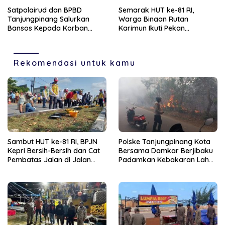
Dievakuasi Nelayan Malaysia
Pedagang
Satpolairud dan BPBD
Semarak HUT ke-81 RI,
Tanjungpinang Salurkan
Warga Binaan Rutan
Bansos Kepada Korban
Karimun Ikuti Pekan
Pompong Terbalik ‎
Olahraga dan Seni
Rekomendasi untuk kamu
Sambut HUT ke-81 RI, BPJN
Polske Tanjungpinang Kota
Kepri Bersih-Bersih dan Cat
Bersama Damkar Berjibaku
Pembatas Jalan di Jalan
Padamkan Kebakaran Lahan
Jalan Aisyah Sulaiman
di Kampung Bugis
Tanjungpinang