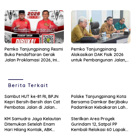
Lewat Kerja Sama dengan
Jadwal Pembayaran
PT Parimanta
Pemko Tanjungpinang Resmi
Pemko Tanjungpinang
Buka Pendaftaran Gerak
Alokasikan DAK Fisik 2026
Jalan Proklamasi 2026, Ini
untuk Pembangunan Jalan,
Rute dan Ketentuannya
RSUD, dan Sanitasi
Berita Terkait
Sambut HUT ke-81 RI, BPJN
Polske Tanjungpinang Kota
Kepri Bersih-Bersih dan Cat
Bersama Damkar Berjibaku
Pembatas Jalan di Jalan
Padamkan Kebakaran Lahan
Jalan Aisyah Sulaiman
di Kampung Bugis
Tanjungpinang
KM Samudra Jaya Kelautan
Sterilkan Area Proyek
Ditemukan Setelah Enam
Gurindam 12, Satpol PP
Hari Hilang Kontak, ABK
Kembali Relokasi 60 Lapak