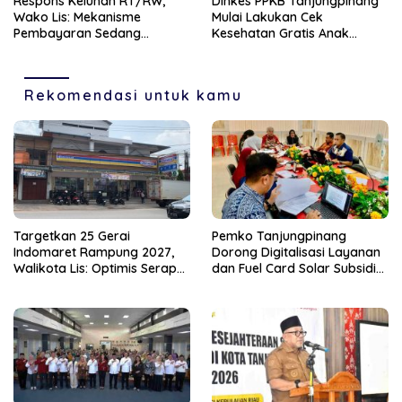
‎Respons Keluhan RT/RW,
Dinkes PPKB Tanjungpinang
Wako Lis: Mekanisme
Mulai Lakukan Cek
Pembayaran Sedang
Kesehatan Gratis Anak
Berjalan Dimasa Transisi
Sekolah, Sasar 49.343 Siswa
Pemilihan
Rekomendasi untuk kamu
Targetkan 25 Gerai
Pemko Tanjungpinang
Indomaret Rampung 2027,
Dorong Digitalisasi Layanan
Walikota Lis: Optimis Serap
dan Fuel Card Solar Subsidi
Ratusan Tenaga Kerja Lokal
Lewat Kerja Sama dengan
PT Parimanta