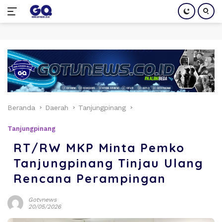
Langsung
ke
konten
Beranda
Daerah
Tanjungpinang
Tanjungpinang
RT/RW MKP Minta Pemko
Tanjungpinang Tinjau Ulang
Rencana Perampingan
Gotvnews
20/05/2026