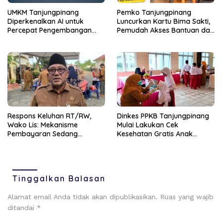
UMKM Tanjungpinang
Pemko Tanjungpinang
Diperkenalkan AI untuk
Luncurkan Kartu Bima Sakti,
Percepat Pengembangan
Pemudah Akses Bantuan dan
Produk Lokal dan Disiapkan
Layanan Publik
Masuk Pasar Nasional
‎Respons Keluhan RT/RW,
Dinkes PPKB Tanjungpinang
Wako Lis: Mekanisme
Mulai Lakukan Cek
Pembayaran Sedang
Kesehatan Gratis Anak
Berjalan Dimasa Transisi
Sekolah, Sasar 49.343 Siswa
Pemilihan
Tinggalkan Balasan
Alamat email Anda tidak akan dipublikasikan.
Ruas yang wajib
ditandai
*