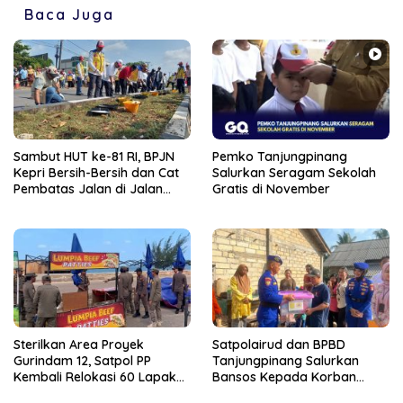
Baca Juga
Sambut HUT ke-81 RI, BPJN
Pemko Tanjungpinang
Kepri Bersih-Bersih dan Cat
Salurkan Seragam Sekolah
Pembatas Jalan di Jalan
Gratis di November
Jalan Aisyah Sulaiman
Tanjungpinang
Sterilkan Area Proyek
Satpolairud dan BPBD
Gurindam 12, Satpol PP
Tanjungpinang Salurkan
Kembali Relokasi 60 Lapak
Bansos Kepada Korban
Pedagang
Pompong Terbalik ‎