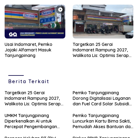
Usai Indomaret, Pemko
Targetkan 25 Gerai
Jajaki Alfamart Masuk
Indomaret Rampung 2027,
Tanjungpinang
Walikota Lis: Optimis Serap
Ratusan Tenaga Kerja Lokal
Berita Terkait
Targetkan 25 Gerai
Pemko Tanjungpinang
Indomaret Rampung 2027,
Dorong Digitalisasi Layanan
Walikota Lis: Optimis Serap
dan Fuel Card Solar Subsidi
Ratusan Tenaga Kerja Lokal
Lewat Kerja Sama dengan
PT Parimanta
UMKM Tanjungpinang
Pemko Tanjungpinang
Diperkenalkan AI untuk
Luncurkan Kartu Bima Sakti,
Percepat Pengembangan
Pemudah Akses Bantuan dan
Produk Lokal dan Disiapkan
Layanan Publik
Masuk Pasar Nasional