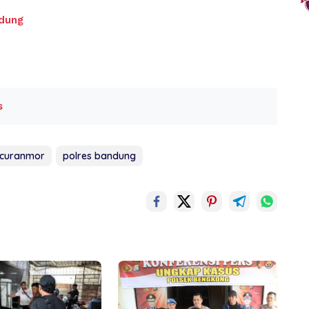
ndung
s
 curanmor
polres bandung