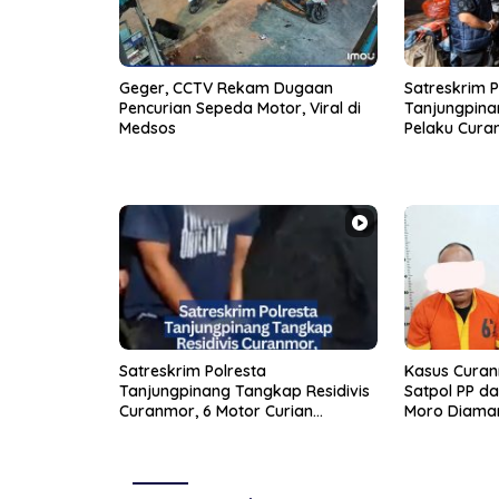
Geger, CCTV Rekam Dugaan
Satreskrim P
Pencurian Sepeda Motor, Viral di
Tanjungpina
Medsos
Pelaku Cura
dalam Waktu
Satreskrim Polresta
Kasus Curan
Tanjungpinang Tangkap Residivis
Satpol PP d
Curanmor, 6 Motor Curian
Moro Diaman
Diamankan