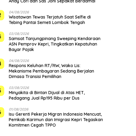
Andy Cori dan Sas Joni Sepakat Berdamai
04/08/2026
2
Wisatawan Tewas Terjatuh Saat Selfie di
Tebing Pantai Semeti Lombok Tengah
03/08/2026
3
Samsat Tanjungpinang Sweeping Kendaraan
ASN Pemprov Kepri, Tingkatkan Kepatuhan
Bayar Pajak
04/08/2026
4
‎Respons Keluhan RT/RW, Wako Lis:
Mekanisme Pembayaran Sedang Berjalan
Dimasa Transisi Pemilihan
03/08/2026
5
Minyakita di Bintan Dijual di Atas HET,
Pedagang Jual Rp195 Ribu per Dus
01/08/2026
6
Isu Gerenti Pekerja Migran Indonesia Mencuat,
Pemkab Karimun dan Imigrasi Kepri Tegaskan
Komitmen Cegah TPPO