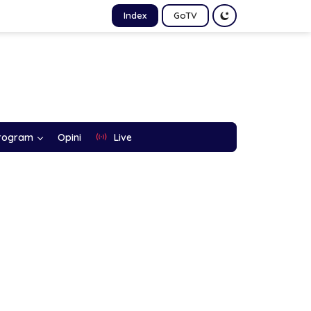
Index
GoTV
rogram
Opini
Live