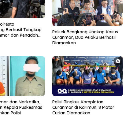
olresta
ng Berhasil Tangkap
Polsek Bengkong Ungkap Kasus
nmor dan Penadah
Curanmor, Dua Pelaku Berhasil
 Singkat
Diamankan
mor dan Narkotika,
Polisi Ringkus Komplotan
an Kepala Puskesmas
Curanmor di Karimun, 8 Motor
kan Polisi
Curian Diamankan