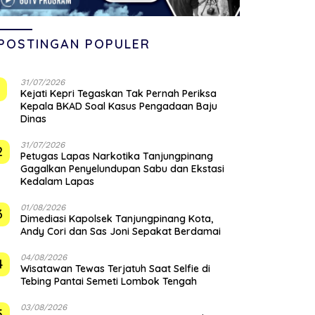
POSTINGAN POPULER
31/07/2026
1
Kejati Kepri Tegaskan Tak Pernah Periksa
Kepala BKAD Soal Kasus Pengadaan Baju
Dinas
31/07/2026
2
Petugas Lapas Narkotika Tanjungpinang
Gagalkan Penyelundupan Sabu dan Ekstasi
Kedalam Lapas
01/08/2026
3
Dimediasi Kapolsek Tanjungpinang Kota,
Andy Cori dan Sas Joni Sepakat Berdamai
04/08/2026
4
Wisatawan Tewas Terjatuh Saat Selfie di
Tebing Pantai Semeti Lombok Tengah
03/08/2026
5