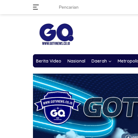
Langsung
ke
konten
Berita Video
Nasional
Daerah
Metropoli