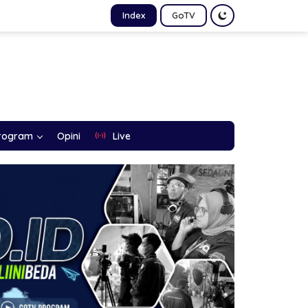
Index
GoTV
rogram
Opini
Live