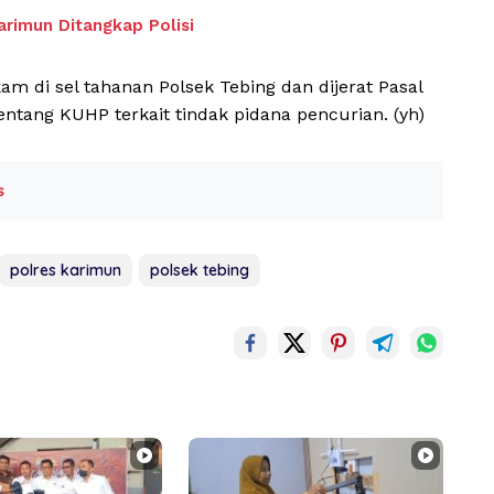
arimun Ditangkap Polisi
m di sel tahanan Polsek Tebing dan dijerat Pasal
tang KUHP terkait tindak pidana pencurian. (yh)
s
polres karimun
polsek tebing