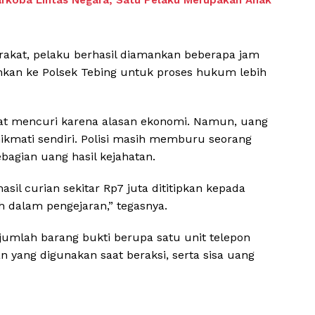
arkoba Lintas Negara, Satu Pelaku Merupakan Anak
arakat, pelaku berhasil diamankan beberapa jam
ahkan ke Polsek Tebing untuk proses hukum lebih
t mencuri karena alasan ekonomi. Namun, uang
inikmati sendiri. Polisi masih memburu seorang
bagian uang hasil kejahatan.
sil curian sekitar Rp7 juta dititipkan kepada
h dalam pengejaran,” tegasnya.
jumlah barang bukti berupa satu unit telepon
 yang digunakan saat beraksi, serta sisa uang