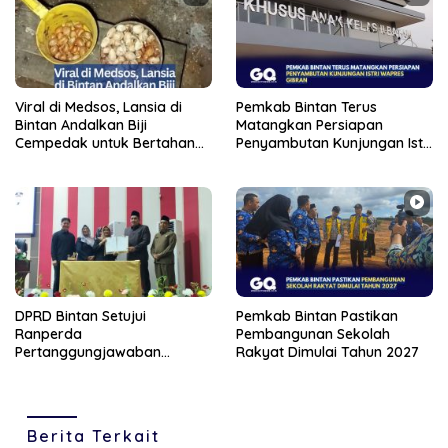
Viral di Medsos, Lansia di
Pemkab Bintan Terus
Bintan Andalkan Biji
Matangkan Persiapan
Cempedak untuk Bertahan
Penyambutan Kunjungan Istri
Hidup
Wapres Gibran
DPRD Bintan Setujui
Pemkab Bintan Pastikan
Ranperda
Pembangunan Sekolah
Pertanggungjawaban
Rakyat Dimulai Tahun 2027
Pelaksanaan APBD Tahun
Anggaran 2025
Berita Terkait