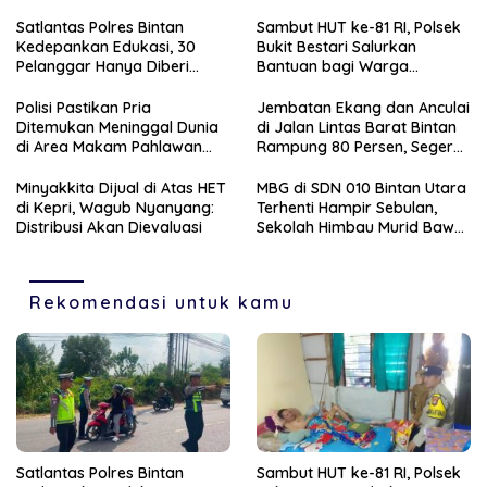
Satlantas Polres Bintan
Sambut HUT ke-81 RI, Polsek
Kedepankan Edukasi, 30
Bukit Bestari Salurkan
Pelanggar Hanya Diberi
Bantuan bagi Warga
Teguran
Membutuhkan
Polisi Pastikan Pria
Jembatan Ekang dan Anculai
Ditemukan Meninggal Dunia
di Jalan Lintas Barat Bintan
di Area Makam Pahlawan
Rampung 80 Persen, Segera
Tanjungpinang Akibat
Bisa Dilalui
Penyakit yang Diderita
Minyakkita Dijual di Atas HET
MBG di SDN 010 Bintan Utara
di Kepri, Wagub Nyanyang:
Terhenti Hampir Sebulan,
Distribusi Akan Dievaluasi
Sekolah Himbau Murid Bawa
Bekal
Rekomendasi untuk kamu
Satlantas Polres Bintan
Sambut HUT ke-81 RI, Polsek