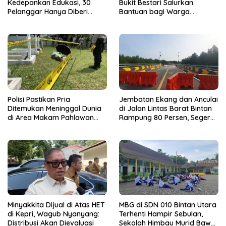
Kedepankan Edukasi, 30
Bukit Bestari Salurkan
Pelanggar Hanya Diberi
Bantuan bagi Warga
Teguran
Membutuhkan
Polisi Pastikan Pria
Jembatan Ekang dan Anculai
Ditemukan Meninggal Dunia
di Jalan Lintas Barat Bintan
di Area Makam Pahlawan
Rampung 80 Persen, Segera
Tanjungpinang Akibat
Bisa Dilalui
Penyakit yang Diderita
Minyakkita Dijual di Atas HET
MBG di SDN 010 Bintan Utara
di Kepri, Wagub Nyanyang:
Terhenti Hampir Sebulan,
Distribusi Akan Dievaluasi
Sekolah Himbau Murid Bawa