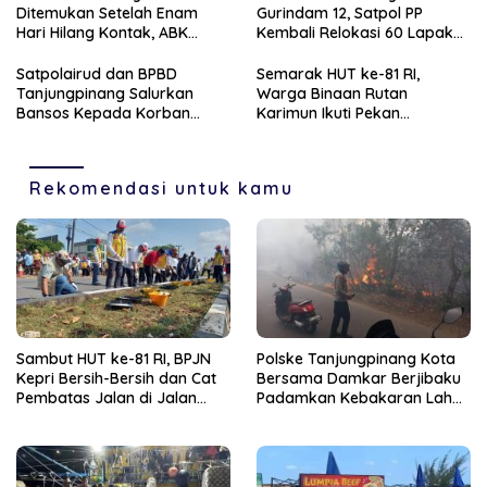
Ditemukan Setelah Enam
Gurindam 12, Satpol PP
Hari Hilang Kontak, ABK
Kembali Relokasi 60 Lapak
Dievakuasi Nelayan Malaysia
Pedagang
Satpolairud dan BPBD
Semarak HUT ke-81 RI,
Tanjungpinang Salurkan
Warga Binaan Rutan
Bansos Kepada Korban
Karimun Ikuti Pekan
Pompong Terbalik ‎
Olahraga dan Seni
Rekomendasi untuk kamu
Sambut HUT ke-81 RI, BPJN
Polske Tanjungpinang Kota
Kepri Bersih-Bersih dan Cat
Bersama Damkar Berjibaku
Pembatas Jalan di Jalan
Padamkan Kebakaran Lahan
Jalan Aisyah Sulaiman
di Kampung Bugis
Tanjungpinang