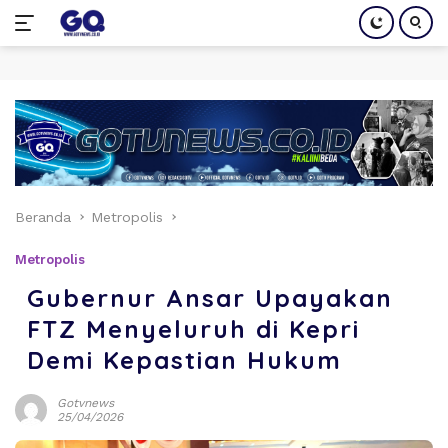
Langsung
ke
konten
Beranda
Metropolis
Metropolis
Gubernur Ansar Upayakan
FTZ Menyeluruh di Kepri
Demi Kepastian Hukum
Gotvnews
25/04/2026