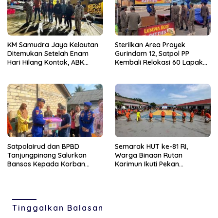
KM Samudra Jaya Kelautan
Sterilkan Area Proyek
Ditemukan Setelah Enam
Gurindam 12, Satpol PP
Hari Hilang Kontak, ABK
Kembali Relokasi 60 Lapak
Dievakuasi Nelayan Malaysia
Pedagang
Satpolairud dan BPBD
Semarak HUT ke-81 RI,
Tanjungpinang Salurkan
Warga Binaan Rutan
Bansos Kepada Korban
Karimun Ikuti Pekan
Pompong Terbalik ‎
Olahraga dan Seni
Tinggalkan Balasan