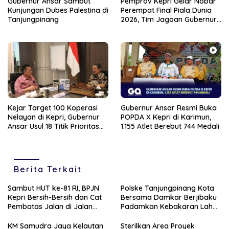
Gubernur Ansar Sambut
Pemprov Kepri Gelar Nobar
Kunjungan Dubes Palestina di
Perempat Final Piala Dunia
Tanjungpinang
2026, Tim Jagoan Gubernur
Ansar Gagal Menuju Final
Kejar Target 100 Koperasi
Gubernur Ansar Resmi Buka
Nelayan di Kepri, Gubernur
POPDA X Kepri di Karimun,
Ansar Usul 18 Titik Prioritas
1.155 Atlet Berebut 744 Medali
Baru ke KKP
Berita Terkait
Sambut HUT ke-81 RI, BPJN
Polske Tanjungpinang Kota
Kepri Bersih-Bersih dan Cat
Bersama Damkar Berjibaku
Pembatas Jalan di Jalan
Padamkan Kebakaran Lahan
Jalan Aisyah Sulaiman
di Kampung Bugis
Tanjungpinang
KM Samudra Jaya Kelautan
Sterilkan Area Proyek